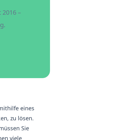
 2016 –
g.
ithilfe eines
n, zu lösen.
 müssen Sie
nen viele