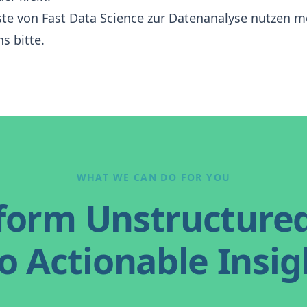
ste von Fast Data Science zur Datenanalyse nutzen 
ns
bitte.
WHAT WE CAN DO FOR YOU
form Unstructure
o Actionable Insig