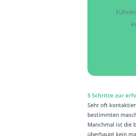
Führen
k
5 Schritte zur er
Sehr oft kontaktie
bestimmten maschi
Manchmal
ist die
überhaupt kein
ma