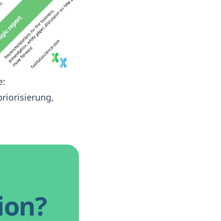
e:
riorisierung,
ion?