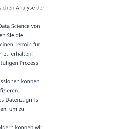
fachen Analyse der
Data Science
von
en Sie die
 einen
Termin für
 zu erhalten!
stufigen Prozess
kussionen können
izieren.
s Datenzugriffs
nen, um zu
oldern können wir