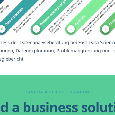
ozess der Datenanalyseberatung bei Fast Data Scienc
ungen, Datenexploration, Problemabgrenzung und -p
egiebericht
FAST DATA SCIENCE - LONDON
d a business solut