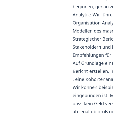
beginnen, genau zu
Analytik: Wir füh
Organisation Anal
Modellen des masc
Strategischer Beri
Stakeholdern und i
Empfehlungen für 
Auf Grundlage ein
Bericht erstellen,
, eine
Kohortenana
Wir können beispie
eingebunden ist. M
dass kein Geld ver
ab, egal ob groß od