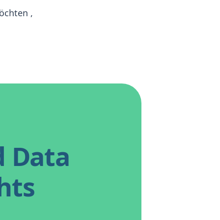
möchten
,
d Data
hts