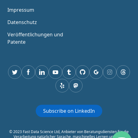
Impressum
Datenschutz
Veröffentlichungen und
Patente
Twitter
Facebook
Linkedin
Youtube
Tumblr
GitHub
Google
Instagram
Thread
Yelp
mastodon
Subscribe on LinkedIn
© 2023 Fast Data Science Ltd, Anbieter von Beratungsdiensten für die
Verarbeitung natürlicher Sprache, maschinelles Lernen und Data