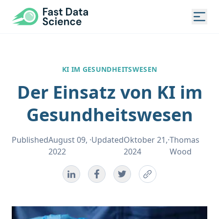
Fast Data Science
Togg
KI IM GESUNDHEITSWESEN
Der Einsatz von KI im
Gesundheitswesen
Published
August 09,
·
Updated
Oktober 21,
·
Thomas
2022
2024
Wood