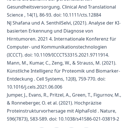
Gesundheitsversorgung. Clinical And Translational
Science
, 14(1), 86-93. doi: 10.1111/cts.12884
NJ Shafana und A. SenthilSelvi, (2021).
Analyse der KI-
basierten Erkennung und Diagnose von
Hirntumoren. 2021 4. Internationale Konferenz für
Computer- und Kommunikationstechnologien
(ICCCT). doi: 10.1109/ICCCT53315.2021.9711914.
Mann, M., Kumar, C., Zeng, W., & Strauss, M. (2021).
Künstliche Intelligenz für Proteomik und Biomarker-
Entdeckung
. Cell Systems, 12(8), 759-770. doi:
10.1016/j.cels.2021.06.006
Jumper, J., Evans, R., Pritzel, A., Green, T., Figurnov, M.,
& Ronneberger, O. et al. (2021).
Hochpräzise
Proteinstrukturvorhersage mit AlphaFold
. Nature,
596(7873), 583-589. doi: 10.1038/s41586-021-03819-2