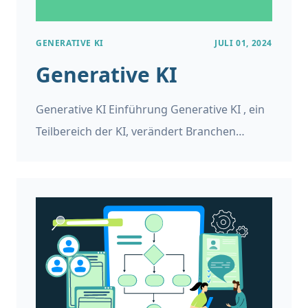
GENERATIVE KI
JULI 01, 2024
Generative KI
Generative KI Einführung Generative KI , ein
Teilbereich der KI, verändert Branchen
grundlegend und gestaltet die Zukunft.
Durch die Nutzung fortschrittlicher
Algorithmen kann generative KI Inhalte,
Designs und Lösungen erstellen, die zuvor
undenkbar waren. Durch die Verwendung
von Modellen des maschinellen Lernens wie
Generative Adversarial Networks (GANs) und
Variational Autoencoders (VAEs) können