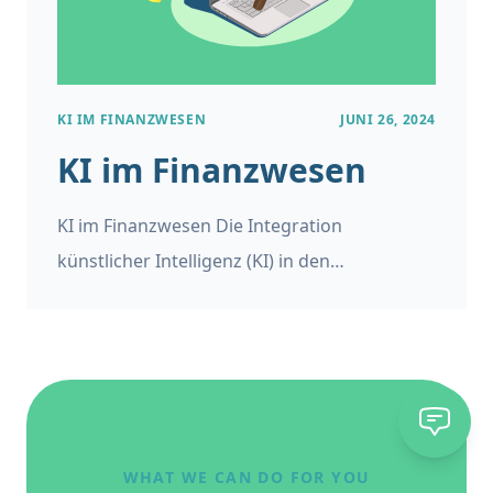
können, um Innovationen voranzutreiben
und sich einen Wettbewerbsvorteil zu
verschaffen.
KI IM FINANZWESEN
JUNI 26, 2024
KI im Finanzwesen
KI im Finanzwesen Die Integration
künstlicher Intelligenz (KI) in den
Finanzsektor hat die Arbeitsweise von
Institutionen revolutioniert, von der
Automatisierung von Abläufen bis hin zur
Verbesserung der Kundenbindung und des
Risikomanagements. Diese umfassende
Untersuchung wird mehrere
WHAT WE CAN DO FOR YOU