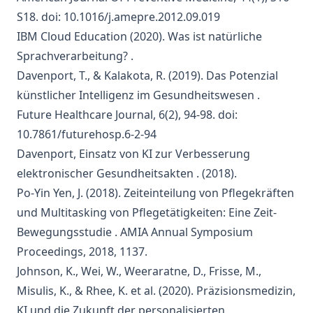
S18. doi: 10.1016/j.amepre.2012.09.019
IBM Cloud Education (2020).
Was ist natürliche
Sprachverarbeitung?
.
Davenport, T., & Kalakota, R. (2019).
Das Potenzial
künstlicher Intelligenz im Gesundheitswesen
.
Future Healthcare Journal, 6(2), 94-98. doi:
10.7861/futurehosp.6-2-94
Davenport,
Einsatz von KI zur Verbesserung
elektronischer Gesundheitsakten
. (2018).
Po-Yin Yen, J. (2018).
Zeiteinteilung von Pflegekräften
und Multitasking von Pflegetätigkeiten: Eine Zeit-
Bewegungsstudie
. AMIA Annual Symposium
Proceedings, 2018, 1137.
Johnson, K., Wei, W., Weeraratne, D., Frisse, M.,
Misulis, K., & Rhee, K. et al. (2020).
Präzisionsmedizin,
KI und die Zukunft der personalisierten