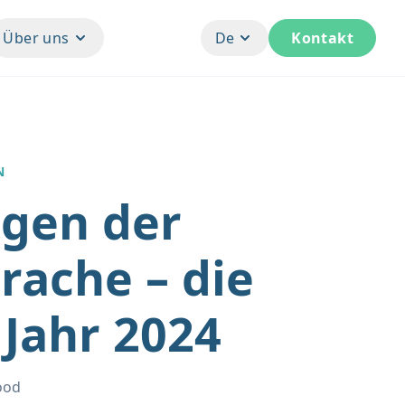
Über uns
De
Kontakt
N
gen der
rache – die
Jahr 2024
ood