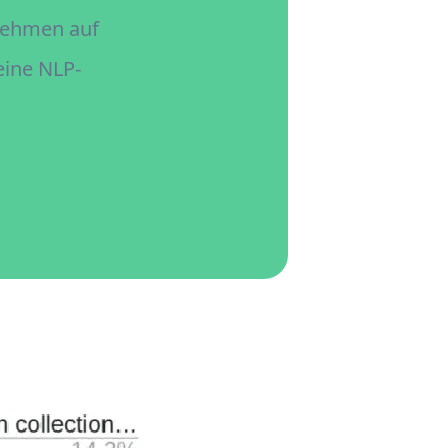
rnehmen auf
eine NLP-