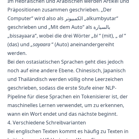
Im Hebräischen und Arabischen werden Artikel und
Präpositionen zusammen geschrieben. „Der
Computer“ wird also als الكمبيوتر „alkumbyutar“
geschrieben und „Mit dem Auto“ als بالسيارة
„bissayaara“, wobei die drei Wörter
„bi
“ (mit), „
al
“
(das) und
„sayaara
“ (Auto) aneinandergereiht
werden.
Bei den ostasiatischen Sprachen geht dies jedoch
noch auf eine andere Ebene. Chinesisch, Japanisch
und Thailändisch werden völlig ohne Leerzeichen
geschrieben, sodass die erste Stufe einer
NLP-
Pipeline für diese Sprachen ein Tokenisierer ist, der
maschinelles Lernen
verwendet, um zu erkennen,
wann ein Wort endet und das nächste beginnt.
4. Verschiedene Schreibvarianten
Bei englischen Texten kommt es häufig zu Texten in