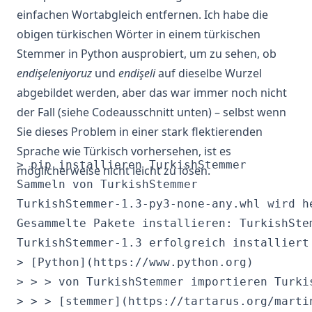
einfachen Wortabgleich entfernen. Ich habe die
obigen türkischen Wörter in einem
türkischen
Stemmer in Python
ausprobiert, um zu sehen, ob
endişeleniyoruz
und
endişeli
auf dieselbe Wurzel
abgebildet werden, aber das war immer noch nicht
der Fall (siehe Codeausschnitt unten) – selbst wenn
Sie dieses Problem in einer stark flektierenden
Sprache wie Türkisch vorhersehen, ist es
> pip installieren TurkishStemmer

möglicherweise nicht leicht zu lösen.
Sammeln von TurkishStemmer

TurkishStemmer-1.3-py3-none-any.whl wird he
Gesammelte Pakete installieren: TurkishStem
TurkishStemmer-1.3 erfolgreich installiert

> [Python](https://www.python.org)

> > > von TurkishStemmer importieren Turkis
> > > [stemmer](https://tartarus.org/marti