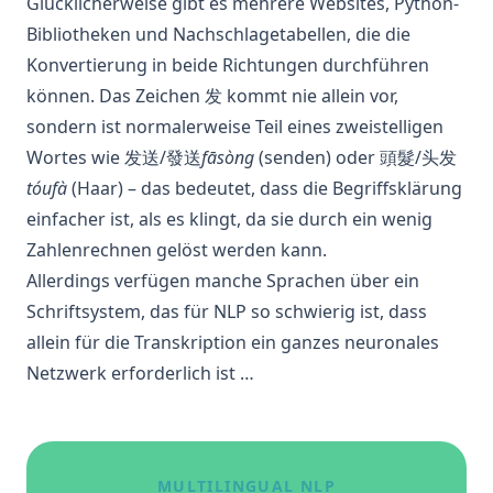
Glücklicherweise gibt es mehrere Websites, Python-
Bibliotheken und Nachschlagetabellen, die die
Konvertierung in beide Richtungen durchführen
können. Das Zeichen 发 kommt nie allein vor,
sondern ist normalerweise Teil eines zweistelligen
Wortes wie 发送/發送
fāsòng
(senden) oder 頭髮/头发
tóufà
(Haar) – das bedeutet, dass die Begriffsklärung
einfacher ist, als es klingt, da sie durch ein wenig
Zahlenrechnen gelöst werden kann.
Allerdings verfügen manche Sprachen über ein
Schriftsystem, das für
NLP
so schwierig ist, dass
allein für die Transkription ein ganzes
neuronales
Netzwerk
erforderlich ist …
MULTILINGUAL NLP