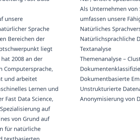
Als Unternehmen von S
uf unsere
umfassen unsere Fähig
natürlicher Sprache
Natürliches Sprachver
len Bereichen der
Natürlichsprachliche 
ptschwerpunkt liegt
Textanalyse
hat 2008 an der
Themenanalyse – Clus
in
Computersprache,
Dokumentenklassifizi
 und arbeitet
Dokumentbasierte Em
aschinelles Lernen und
Unstrukturierte Daten
r Fast Data Science,
Anonymisierung von 
pezialisierung auf
ines von Grund auf
 für natürliche
d textbasierten