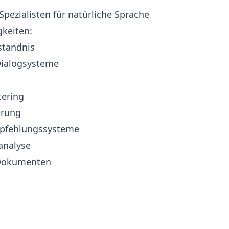
pezialisten für natürliche Sprache
keiten:
ständnis
Dialogsysteme
tering
erung
pfehlungssysteme
analyse
Dokumenten