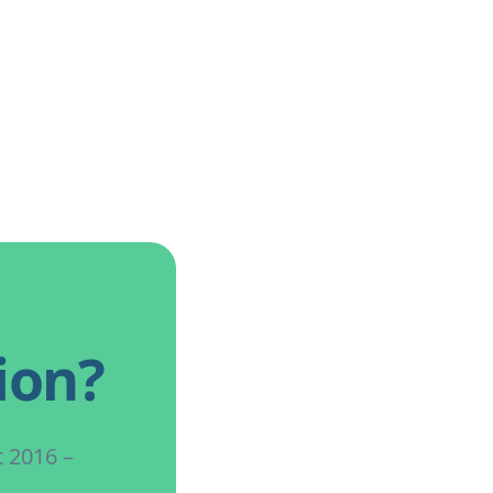
ion?
 2016 –