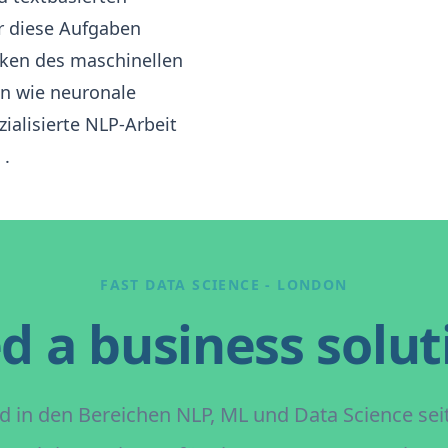
r diese Aufgaben
iken des maschinellen
n wie neuronale
ialisierte NLP-Arbeit
.
FAST DATA SCIENCE - LONDON
d a business solut
d in den Bereichen NLP, ML und Data Science seit