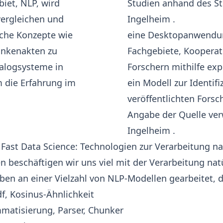
iet, NLP, wird
Studien
anhand des St
vergleichen und
Ingelheim
.
sche Konzepte wie
eine
Desktopanwendu
ankenakten zu
Fachgebiete, Koopera
alogsysteme in
Forschern mithilfe exp
m die Erfahrung im
ein
Modell zur Identif
veröffentlichten For
Angabe der Quelle ve
Ingelheim
.
n Fast Data Science: Technologien zur Verarbeitung na
en beschäftigen wir uns viel mit der Verarbeitung nat
ben an einer Vielzahl von NLP-Modellen gearbeitet, d
df, Kosinus-Ähnlichkeit
matisierung, Parser, Chunker